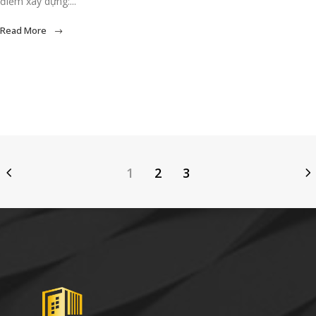
điểm xây dựng:...
Read More
1
2
3