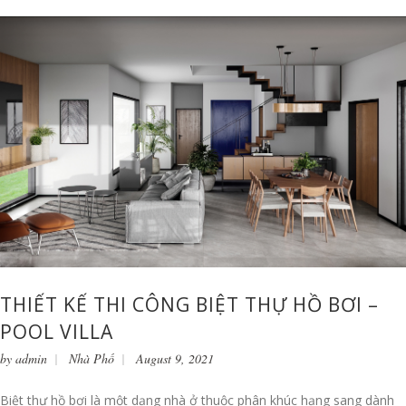
THIẾT KẾ THI CÔNG BIỆT THỰ HỒ BƠI –
POOL VILLA
by
admin
Nhà Phố
August 9, 2021
Biệt thự hồ bơi là một dạng nhà ở thuộc phân khúc hạng sang dành