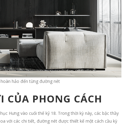
ng hoàn hảo đến từng đường nét
ỜI CỦA PHONG CÁCH
Phục Hưng vào cuối thế kỷ 18. Trong thời kỳ này, các bậc thầy
a với các chi tiết, đường nét được thiết kế một cách cầu kỳ