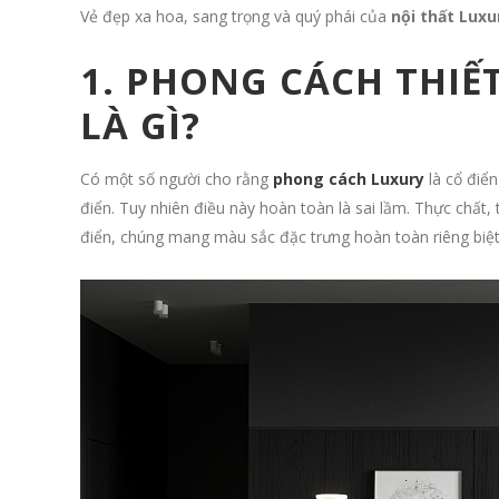
Vẻ đẹp xa hoa, sang trọng và quý phái của
nội thất Luxu
1. PHONG CÁCH THIẾ
LÀ GÌ?
Có một số người cho rằng
phong cách Luxury
là cổ điể
điển. Tuy nhiên điều này hoàn toàn là sai lầm. Thực chất, 
điển, chúng mang màu sắc đặc trưng hoàn toàn riêng biệt