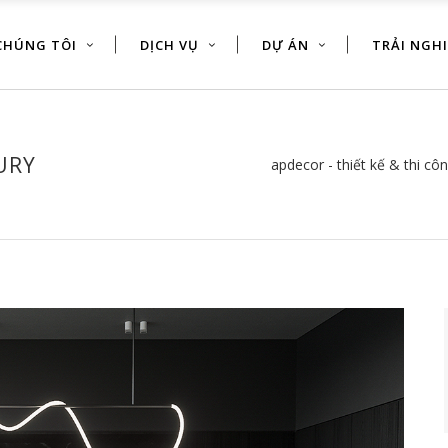
CHÚNG TÔI
DỊCH VỤ
DỰ ÁN
TRẢI NGH
URY
apdecor - thiết kế & thi côn