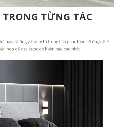
A TRONG TỪNG TÁC
kế này. Những ý tưởng từ trong bản phác thảo sẽ được thể
 biến hoá để đạt được độ hoàn hảo cao nhất.