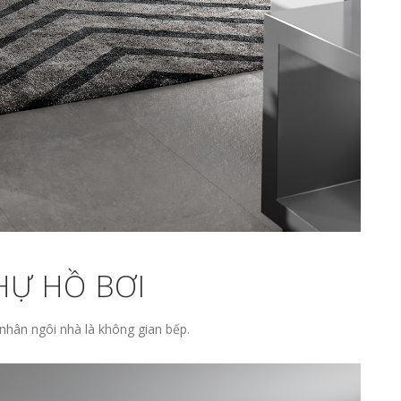
THỰ HỒ BƠI
nhân ngôi nhà là không gian bếp.