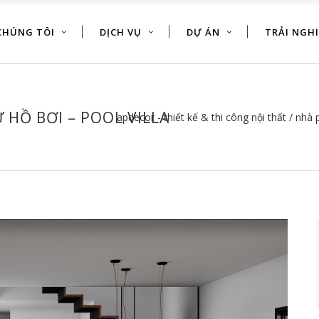
CHÚNG TÔI
DỊCH VỤ
DỰ ÁN
TRẢI NGH
 HỒ BƠI – POOL VILLA
apdecor - thiết kế & thi công nội thất
/
nhà 