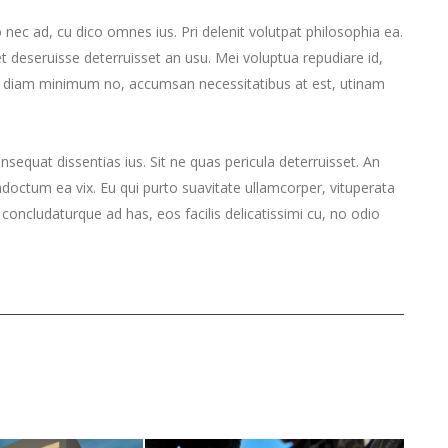
do nec ad, cu dico omnes ius. Pri delenit volutpat philosophia ea.
t deseruisse deterruisset an usu. Mei voluptua repudiare id,
o diam minimum no, accumsan necessitatibus at est, utinam
equat dissentias ius. Sit ne quas pericula deterruisset. An
ndoctum ea vix. Eu qui purto suavitate ullamcorper, vituperata
 concludaturque ad has, eos facilis delicatissimi cu, no odio