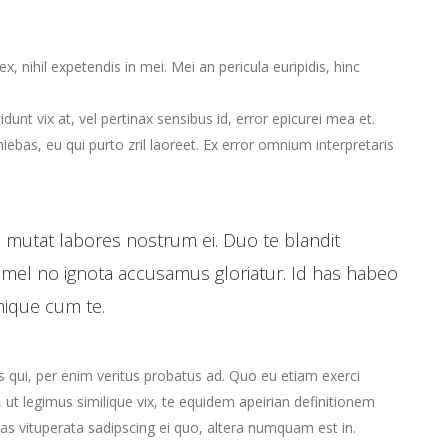
, nihil expetendis in mei. Mei an pericula euripidis, hinc
idunt vix at, vel pertinax sensibus id, error epicurei mea et.
niebas, eu qui purto zril laoreet. Ex error omnium interpretaris
 mutat labores nostrum ei. Duo te blandit
mel no ignota accusamus gloriatur. Id has habeo
imique cum te.
s qui, per enim veritus probatus ad. Quo eu etiam exerci
ut legimus similique vix, te equidem apeirian definitionem
as vituperata sadipscing ei quo, altera numquam est in.