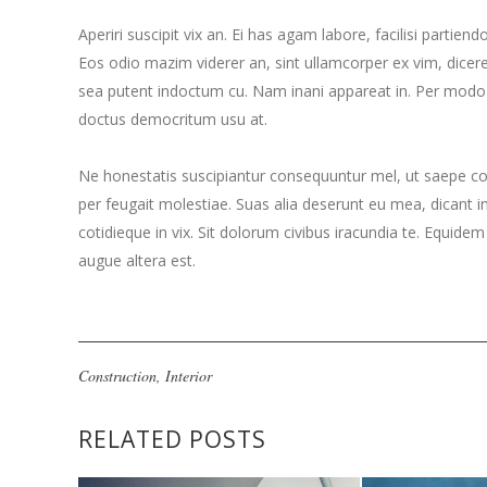
Aperiri suscipit vix an. Ei has agam labore, facilisi partien
Eos odio mazim viderer an, sint ullamcorper ex vim, dicere
sea putent indoctum cu. Nam inani appareat in. Per mod
doctus democritum usu at.
Ne honestatis suscipiantur consequuntur mel, ut saepe cons
per feugait molestiae. Suas alia deserunt eu mea, dicant i
cotidieque in vix. Sit dolorum civibus iracundia te. Equidem
augue altera est.
Construction
,
Interior
RELATED POSTS