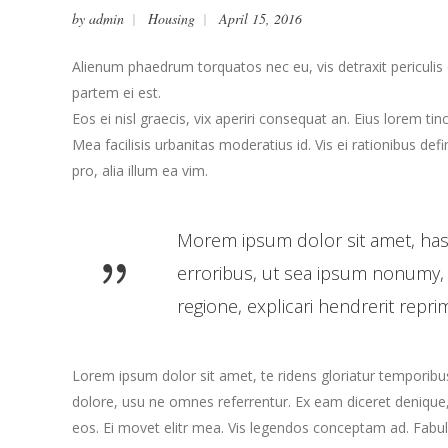
by
admin
Housing
April 15, 2016
Alienum phaedrum torquatos nec eu, vis detraxit periculis ex
partem ei est.
Eos ei nisl graecis, vix aperiri consequat an. Eius lorem tinc
Mea facilisis urbanitas moderatius id. Vis ei rationibus defi
pro, alia illum ea vim.
Morem ipsum dolor sit amet, has
erroribus, ut sea ipsum nonumy, 
regione, explicari hendrerit repr
Lorem ipsum dolor sit amet, te ridens gloriatur temporibu
dolore, usu ne omnes referrentur. Ex eam diceret denique, 
eos. Ei movet elitr mea. Vis legendos conceptam ad. Fabul