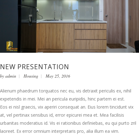
NEW PRESENTATION
by
admin
Housing
May 25, 2016
Alienum phaedrum torquatos nec eu, vis detraxit periculis ex, nihil
expetendis in mei. Mei an pericula euripidis, hinc partem ei est.
Eos ei nisl graecis, vix aperiri consequat an. Eius lorem tincidunt vix
at, vel pertinax sensibus id, error epicurei mea et. Mea facilisis
urbanitas moderatius id. Vis ei rationibus definiebas, eu qui purto zril
laoreet. Ex error omnium interpretaris pro, alia illum ea vim.