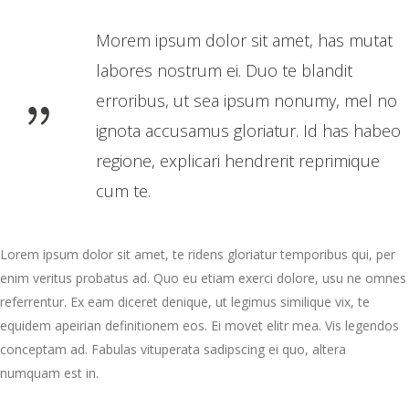
Morem ipsum dolor sit amet, has mutat
labores nostrum ei. Duo te blandit
erroribus, ut sea ipsum nonumy, mel no
ignota accusamus gloriatur. Id has habeo
regione, explicari hendrerit reprimique
cum te.
Lorem ipsum dolor sit amet, te ridens gloriatur temporibus qui, per
enim veritus probatus ad. Quo eu etiam exerci dolore, usu ne omnes
referrentur. Ex eam diceret denique, ut legimus similique vix, te
equidem apeirian definitionem eos. Ei movet elitr mea. Vis legendos
conceptam ad. Fabulas vituperata sadipscing ei quo, altera
numquam est in.