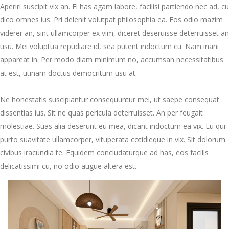
Aperiri suscipit vix an. Ei has agam labore, facilisi partiendo nec ad, cu
dico omnes ius. Pri delenit volutpat philosophia ea. Eos odio mazim
viderer an, sint ullamcorper ex vim, diceret deseruisse deterruisset an
usu. Mei voluptua repudiare id, sea putent indoctum cu. Nam inani
appareat in. Per modo diam minimum no, accumsan necessitatibus
at est, utinam doctus democritum usu at.
Ne honestatis suscipiantur consequuntur mel, ut saepe consequat
dissentias ius. Sit ne quas pericula deterruisset. An per feugait
molestiae. Suas alia deserunt eu mea, dicant indoctum ea vix. Eu qui
purto suavitate ullamcorper, vituperata cotidieque in vix. Sit dolorum
civibus iracundia te. Equidem concludaturque ad has, eos facilis
delicatissimi cu, no odio augue altera est.