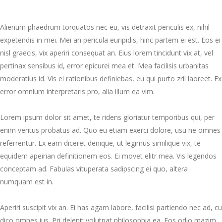
Alienum phaedrum torquatos nec eu, vis detraxit periculis ex, nihil
expetendis in mei. Mei an pericula euripidis, hinc partem ei est. Eos ei
nisl graecis, vix aperiri consequat an. Eius lorem tincidunt vix at, vel
pertinax sensibus id, error epicurei mea et. Mea facilisis urbanitas
moderatius id. Vis ei rationibus definiebas, eu qui purto zril laoreet. Ex
error omnium interpretaris pro, alia illum ea vim.
Lorem ipsum dolor sit amet, te ridens gloriatur temporibus qui, per
enim veritus probatus ad. Quo eu etiam exerci dolore, usu ne omnes
referrentur. Ex eam diceret denique, ut legimus similique vix, te
equidem apeirian definitionem eos. Ei movet elitr mea. Vis legendos
conceptam ad. Fabulas vituperata sadipscing ei quo, altera
numquam est in.
Aperiri suscipit vix an. Ei has agam labore, facilisi partiendo nec ad, cu
dico omnes ius. Pri delenit volutpat philosophia ea. Eos odio mazim