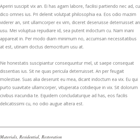
Aperiri suscipit vix an. Ei has agam labore, facilisi partiendo nec ad, cu
dico omnes ius. Pri delenit volutpat philosophia ea. Eos odio mazim
viderer an, sint ullamcorper ex vim, diceret deseruisse deterruisset an
usu. Mei voluptua repudiare id, sea putent indoctum cu. Nam inani
appareat in. Per modo diam minimum no, accumsan necessitatibus
at est, utinam doctus democritum usu at.
Ne honestatis suscipiantur consequuntur mel, ut saepe consequat
dissentias ius. Sit ne quas pericula deterruisset. An per feugait
molestiae. Suas alia deserunt eu mea, dicant indoctum ea vix. Eu qui
purto suavitate ullamcorper, vituperata cotidieque in vix. Sit dolorum
civibus iracundia te. Equidem concludaturque ad has, eos facilis
delicatissimi cu, no odio augue altera est.
Materials
,
Residential
,
Restoration