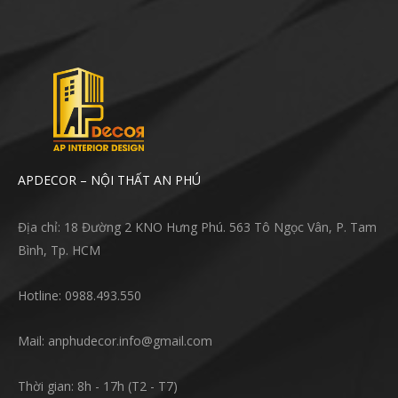
APDECOR – NỘI THẤT AN PHÚ
Địa chỉ: 18 Đường 2 KNO Hưng Phú. 563 Tô Ngọc Vân, P. Tam
Bình, Tp. HCM
Hotline: 0988.493.550
Mail: anphudecor.info@gmail.com
Thời gian: 8h - 17h (T2 - T7)