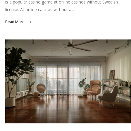
is a popular casino game at online casinos without Swedish
license. At online casinos without a...
Read More