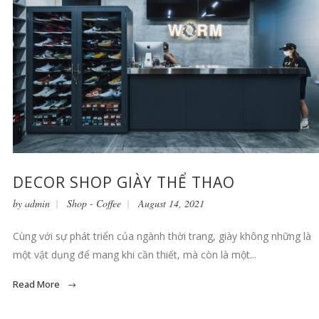
DECOR SHOP GIÀY THỂ THAO
by
admin
Shop - Coffee
August 14, 2021
Cùng với sự phát triển của ngành thời trang, giày không những là
một vật dụng để mang khi cần thiết, mà còn là một...
Read More