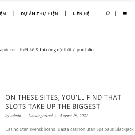
IỆM
DỰ ÁN THỰ HIỆN
LIÊN HỆ
apdecor - thiết kế & thi công nội thất
/
portfolio
ON THESE SITES, YOU’LL FIND THAT
SLOTS TAKE UP THE BIGGEST
by
admin
Uncategorized
August 19, 2021
Casino utan svensk licens ️ Bästa casinon utan Spelpaus Blackjack