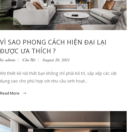
VÌ SAO PHONG CÁCH HIỆN ĐẠI LẠI
ĐƯỢC ƯA THÍCH ?
by
admin
Căn Hộ
August 20, 2021
Khi thiết kế nội thất bạn không chỉ phải bố trí, sắp xếp các vật
dụng sao cho phù hợp với nhu cầu sinh hoạt...
Read More