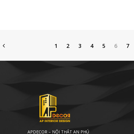
1
2
3
4
5
6
7
APDECOR – NỘI THẤT AN PHÚ