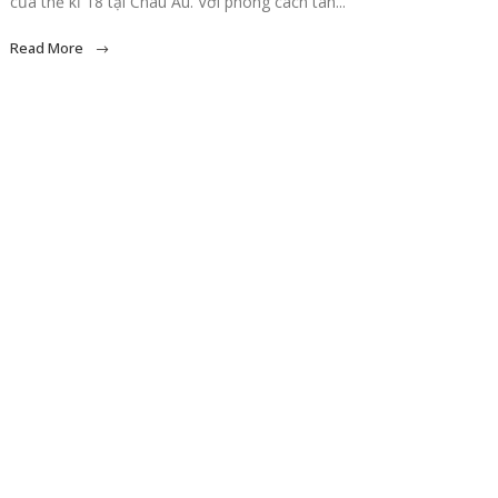
của thế kỉ 18 tại Châu Âu. Với phong cách tân...
Read More