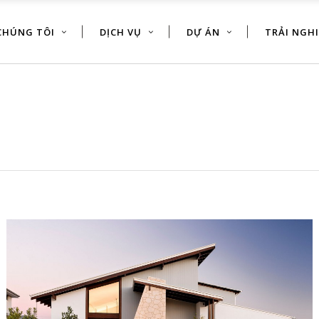
CHÚNG TÔI
DỊCH VỤ
DỰ ÁN
TRẢI NGH