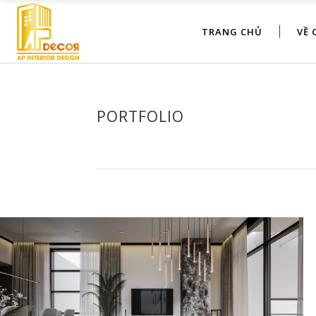
TRANG CHỦ
VỀ 
PORTFOLIO