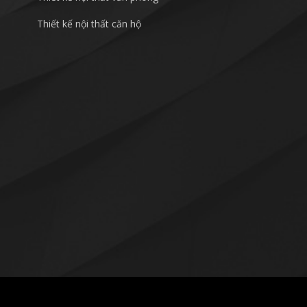
Thiết kế nội thất căn hộ