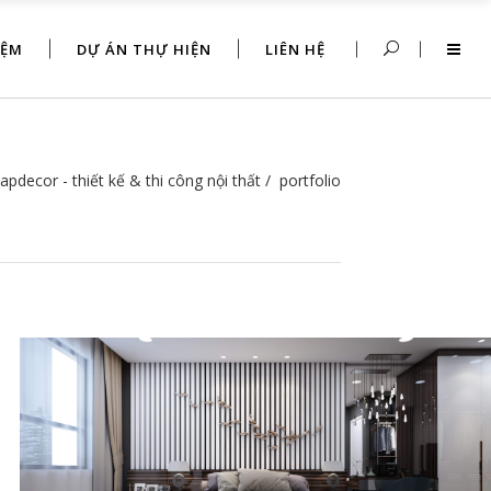
IỆM
DỰ ÁN THỰ HIỆN
LIÊN HỆ
apdecor - thiết kế & thi công nội thất
/
portfolio