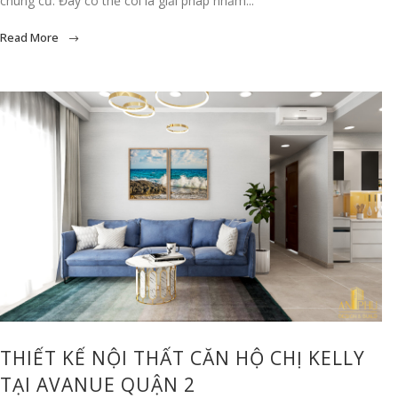
chung cư. Đây có thể coi là giải pháp nhằm...
Read More
THIẾT KẾ NỘI THẤT CĂN HỘ CHỊ KELLY
TẠI AVANUE QUẬN 2