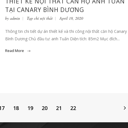
THIẾT KẾ NỘI THẤT CĂN HỘ ANH TUẤN
TẠI CANARY BÌNH DƯƠNG
by
admin
Tạp chí nội thất
April 18, 2020
Thông tin chi tiết dự án thiết kế và thi công nội thất căn hộ Canary
Bình Dương Chủ đầu tư: anh Tuấn Diện tích: 85m2 Mục đích...
Read More
17
18
19
20
21
22