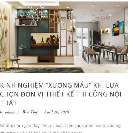
KINH NGHIỆM “XƯƠNG MÁU” KHI LỰA
CHỌN ĐƠN VỊ THIẾT KẾ THI CÔNG NỘI
THẤT
by
admin
Biệt Thự
April 20, 2020
Những năm gần đây liên tục xuất hiện các dự án nhà ở, căn hộ