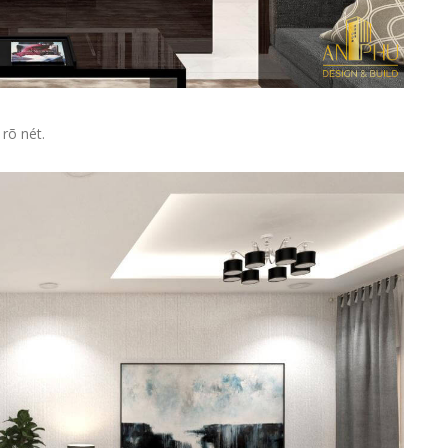
rõ nét.