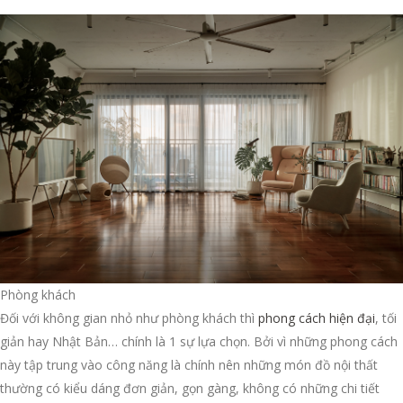
Phòng khách
Đối với không gian nhỏ như phòng khách thì
phong cách hiện đại
, tối
giản hay Nhật Bản… chính là 1 sự lựa chọn. Bởi vì những phong cách
này tập trung vào công năng là chính nên những món đồ nội thất
thường có kiểu dáng đơn giản, gọn gàng, không có những chi tiết