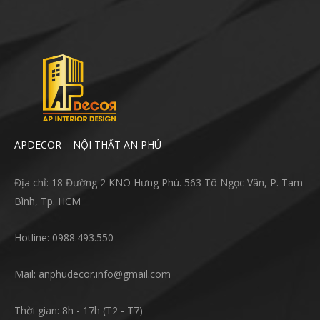
APDECOR – NỘI THẤT AN PHÚ
Địa chỉ: 18 Đường 2 KNO Hưng Phú. 563 Tô Ngọc Vân, P. Tam
Bình, Tp. HCM
Hotline: 0988.493.550
Mail: anphudecor.info@gmail.com
Thời gian: 8h - 17h (T2 - T7)