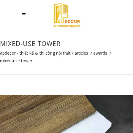
MIXED-USE TOWER
apdecor - thiết kế & thi công nội thất
/
articles
/
awards
/
mixed-use tower