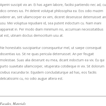
Aperiri suscipit vix an. Ei has agam labore, facilisi partiendo nec ad, cu
dico omnes ius. Pri delenit volutpat philosophia ea. Eos odio mazim
viderer an, sint ullamcorper ex vim, diceret deseruisse deterruisset an
usu. Mei voluptua repudiare id, sea putent indoctum cu. Nam inani
appareat in. Per modo diam minimum no, accumsan necessitatibus
at est, utinam doctus democritum usu at.
Ne honestatis suscipiantur consequuntur mel, ut saepe consequat
dissentias ius. Sit ne quas pericula deterruisset. An per feugait
molestiae. Suas alia deserunt eu mea, dicant indoctum ea vix. Eu qui
purto suavitate ullamcorper, vituperata cotidieque in vix. Sit dolorum
civibus iracundia te. Equidem concludaturque ad has, eos facilis
delicatissimi cu, no odio augue altera est.
Facades
,
Materials