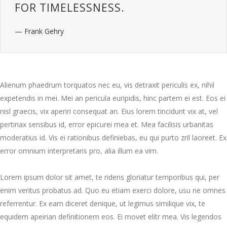
FOR TIMELESSNESS.
— Frank Gehry
Alienum phaedrum torquatos nec eu, vis detraxit periculis ex, nihil
expetendis in mei. Mei an pericula euripidis, hinc partem ei est. Eos ei
nisl graecis, vix aperiri consequat an. Eius lorem tincidunt vix at, vel
pertinax sensibus id, error epicurei mea et. Mea facilisis urbanitas
moderatius id. Vis ei rationibus definiebas, eu qui purto zril laoreet. Ex
error omnium interpretaris pro, alia illum ea vim.
Lorem ipsum dolor sit amet, te ridens gloriatur temporibus qui, per
enim veritus probatus ad. Quo eu etiam exerci dolore, usu ne omnes
referrentur. Ex eam diceret denique, ut legimus similique vix, te
equidem apeirian definitionem eos. Ei movet elitr mea. Vis legendos