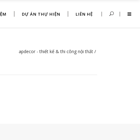
IỆM
DỰ ÁN THỰ HIỆN
LIÊN HỆ
apdecor - thiết kế & thi công nội thất
/