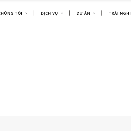
CHÚNG TÔI
DỊCH VỤ
DỰ ÁN
TRẢI NGH