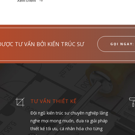
Xem thêm
ĐƯỢC TƯ VẤN BỞI KIẾN TRÚC SƯ
GỌI NGAY: 
TƯ VẤN THIẾT KẾ
Đội ngũ kiến trúc sư chuyên nghiệp lắng
nghe mọi mong muốn, đưa ra giải pháp
thiết kế tối ưu, cá nhân hóa cho từng