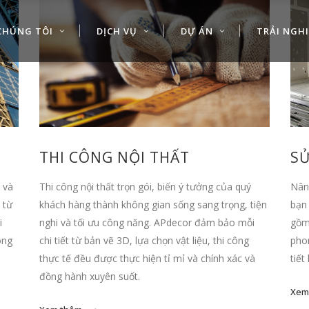
CHÚNG TÔI
DỊCH VỤ
DỰ ÁN
TRẢI NGH
THI CÔNG NỘI THẤT
SỬ
 và
Thi công nội thất trọn gói, biến ý tưởng của quý
Nâng
 từ
khách hàng thành không gian sống sang trọng, tiện
bạn
i
nghi và tối ưu công năng. APdecor đảm bảo mỗi
gồm 
ông
chi tiết từ bản vẽ 3D, lựa chọn vật liệu, thi công
phon
thực tế đều được thực hiện tỉ mỉ và chính xác và
tiết
đồng hành xuyên suốt.
Xem