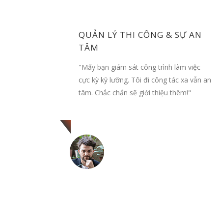
 SÁCH
QUẢN LÝ THI CÔNG & SỰ AN
TÂM
h, nhưng
à chất
"Mấy bạn giám sát công trình làm việc
hiệp."
cực kỳ kỹ lưỡng. Tôi đi công tác xa vẫn an
tâm. Chắc chắn sẽ giới thiệu thêm!"
Cô Xuân