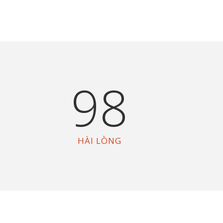
0
98
HÀI LÒNG