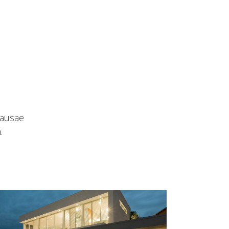
causae
.