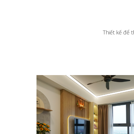
Thiết kế để 
THI CÔNG NỘI THẤT CĂN HỘ
CITIALTO – ANH ĐẠT