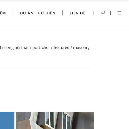
IỆM
DỰ ÁN THỰ HIỆN
LIÊN HỆ
hi công nội thất
/
portfolio
/
featured
/
masonry