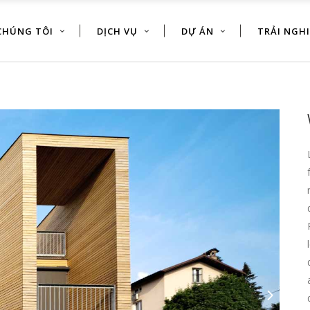
CHÚNG TÔI
DỊCH VỤ
DỰ ÁN
TRẢI NGH