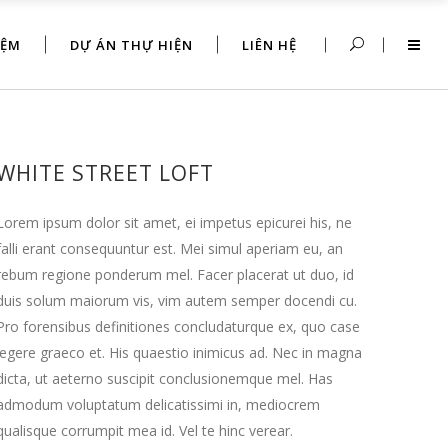
IỆM
DỰ ÁN THỰ HIỆN
LIÊN HỆ
WHITE STREET LOFT
Lorem ipsum dolor sit amet, ei impetus epicurei his, ne
falli erant consequuntur est. Mei simul aperiam eu, an
rebum regione ponderum mel. Facer placerat ut duo, id
duis solum maiorum vis, vim autem semper docendi cu.
Pro forensibus definitiones concludaturque ex, quo case
legere graeco et. His quaestio inimicus ad. Nec in magna
dicta, ut aeterno suscipit conclusionemque mel. Has
admodum voluptatum delicatissimi in, mediocrem
qualisque corrumpit mea id. Vel te hinc verear.