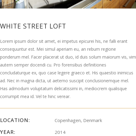
WHITE STREET LOFT
Lorem ipsum dolor sit amet, ei impetus epicurei his, ne falli erant
consequuntur est. Mei simul aperiam eu, an rebum regione
ponderum mel. Facer placerat ut duo, id duis solum maiorum vis, vim
autem semper docendi cu. Pro forensibus definitiones
concludaturque ex, quo case legere graeco et. His quaestio inimicus
ad. Nec in magna dicta, ut aeterno suscipit conclusionemque mel.
Has admodum voluptatum delicatissimi in, mediocrem qualisque
corrumpit mea id. Vel te hinc verear.
LOCATION:
Copenhagen, Denmark
YEAR:
2014