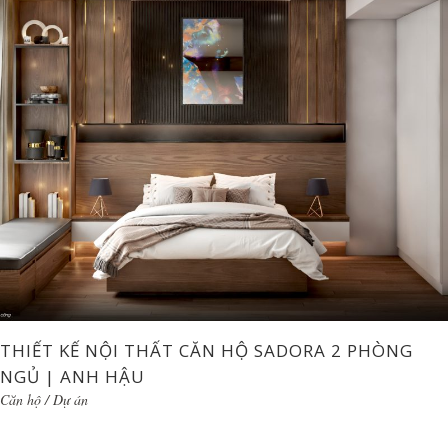
THIẾT KẾ NỘI THẤT CĂN HỘ SADORA 2 PHÒNG
NGỦ | ANH HẬU
Căn hộ
/
Dự án