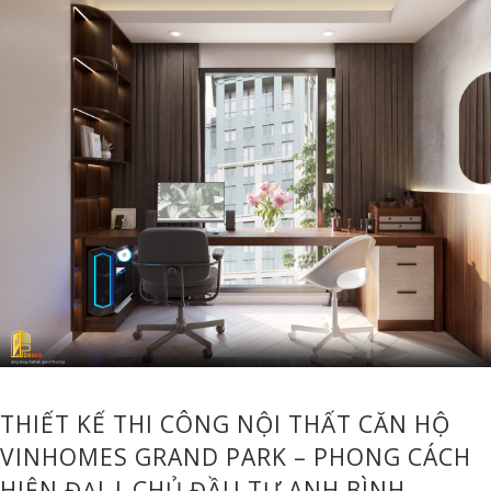
THIẾT KẾ THI CÔNG NỘI THẤT CĂN HỘ
VINHOMES GRAND PARK – PHONG CÁCH
HIỆN ĐẠI | CHỦ ĐẦU TƯ ANH BÌNH