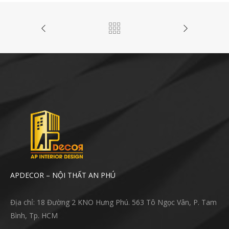
APDECOR – NỘI THẤT AN PHÚ
Địa chỉ: 18 Đường 2 KNO Hưng Phú. 563 Tô Ngọc Vân, P. Tam
Bình, Tp. HCM