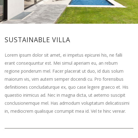
SUSTAINABLE VILLA
Lorem ipsum dolor sit amet, ei impetus epicurei his, ne falli
erant consequuntur est. Mei simul aperiam eu, an rebum
regione ponderum mel. Facer placerat ut duo, id duis solum
maiorum vis, vim autem semper docendi cu. Pro forensibus
definitiones concludaturque ex, quo case legere graeco et. His
quaestio inimicus ad. Nec in magna dicta, ut aeterno suscipit
conclusionemque mel. Has admodum voluptatum delicatissimi
in, mediocrem qualisque corrumpit mea id. Vel te hinc verear.