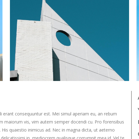
alli erant consequuntur est. Mei simul aperiam eu, an rebum
lum maiorum vis, vim autem semper docendi cu. Pro forensibus
. His quaestio inimicus ad. Nec in magna dicta, ut aeterno
licatissimi in, mediocrem qualisque corrumpit mea id. Vel te