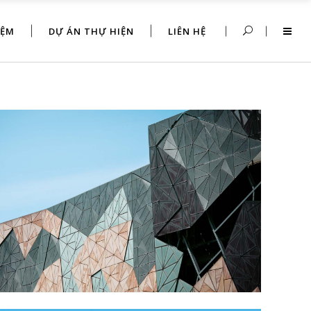
IỆM
DỰ ÁN THỰ HIỆN
LIÊN HỆ