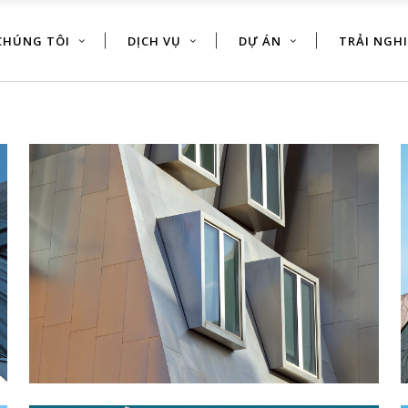
CHÚNG TÔI
DỊCH VỤ
DỰ ÁN
TRẢI NGH