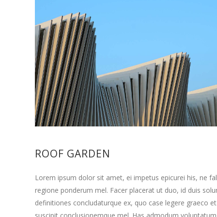
ROOF GARDEN
Lorem ipsum dolor sit amet, ei impetus epicurei his, ne f
regione ponderum mel. Facer placerat ut duo, id duis so
definitiones concludaturque ex, quo case legere graeco et
suscipit conclusionemque mel. Has admodum voluptatum de