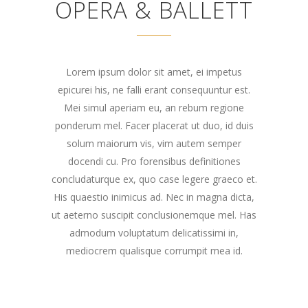
OPERA & BALLETT
Lorem ipsum dolor sit amet, ei impetus
epicurei his, ne falli erant consequuntur est.
Mei simul aperiam eu, an rebum regione
ponderum mel. Facer placerat ut duo, id duis
solum maiorum vis, vim autem semper
docendi cu. Pro forensibus definitiones
concludaturque ex, quo case legere graeco et.
His quaestio inimicus ad. Nec in magna dicta,
ut aeterno suscipit conclusionemque mel. Has
admodum voluptatum delicatissimi in,
mediocrem qualisque corrumpit mea id.