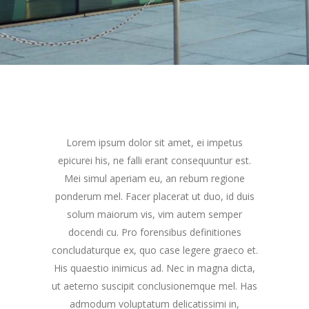
Lorem ipsum dolor sit amet, ei impetus
epicurei his, ne falli erant consequuntur est.
Mei simul aperiam eu, an rebum regione
ponderum mel. Facer placerat ut duo, id duis
solum maiorum vis, vim autem semper
docendi cu. Pro forensibus definitiones
concludaturque ex, quo case legere graeco et.
His quaestio inimicus ad. Nec in magna dicta,
ut aeterno suscipit conclusionemque mel. Has
admodum voluptatum delicatissimi in,