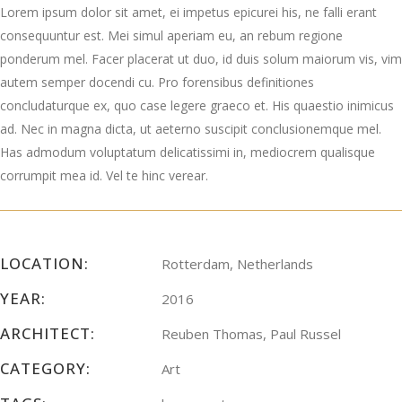
Lorem ipsum dolor sit amet, ei impetus epicurei his, ne falli erant
consequuntur est. Mei simul aperiam eu, an rebum regione
ponderum mel. Facer placerat ut duo, id duis solum maiorum vis, vim
autem semper docendi cu. Pro forensibus definitiones
concludaturque ex, quo case legere graeco et. His quaestio inimicus
ad. Nec in magna dicta, ut aeterno suscipit conclusionemque mel.
Has admodum voluptatum delicatissimi in, mediocrem qualisque
corrumpit mea id. Vel te hinc verear.
LOCATION:
Rotterdam, Netherlands
YEAR:
2016
ARCHITECT:
Reuben Thomas, Paul Russel
CATEGORY:
Art