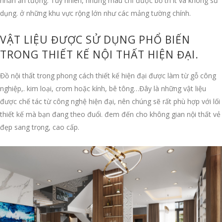
nhấn ấn tượng. Tuy nhiên, những màu chỉ được bố trí ít và không sử
dụng. ở những khu vực rộng lớn như các mảng tường chính.
VẬT LIỆU ĐƯỢC SỬ DỤNG PHỔ BIẾN
TRONG THIẾT KẾ NỘI THẤT HIỆN ĐẠI.
Đồ nội thất trong phong cách thiết kế hiện đại được làm từ gỗ công
nghiệp,. kim loại, crom hoặc kính, bê tông…Đây là những vật liệu
được chế tác từ công nghệ hiện đại, nên chúng sẽ rất phù hợp với lối
thiết kế mà bạn đang theo đuổi. đem đến cho không gian nội thất vẻ
đẹp sang trọng, cao cấp.