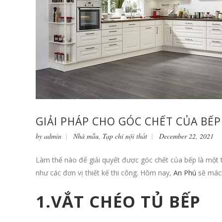
GIẢI PHÁP CHO GÓC CHẾT CỦA BẾP
by
admin
Nhà mẫu
,
Tạp chí nội thất
December 22, 2021
Làm thế nào để giải quyết được góc chết của bếp là một t
như các đơn vị thiết kế thi công. Hôm nay,
An Phú
sẽ mách
1.VẮT CHÉO TỦ BẾP