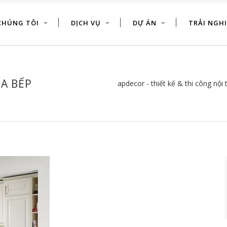
CHÚNG TÔI
DỊCH VỤ
DỰ ÁN
TRẢI NGH
ỦA BẾP
apdecor - thiết kế & thi công nội 