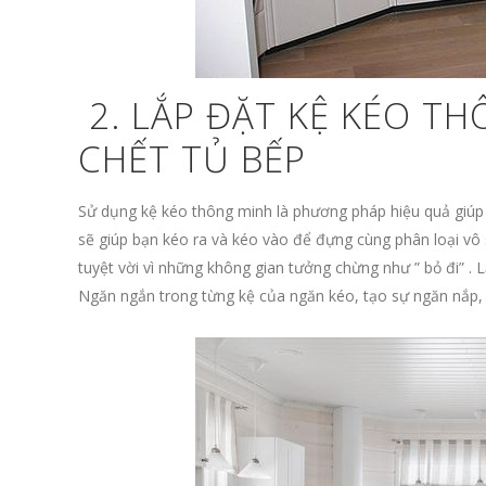
2. LẮP ĐẶT KỆ KÉO T
CHẾT TỦ BẾP
Sử dụng kệ kéo thông minh là phương pháp hiệu quả giúp
sẽ giúp bạn kéo ra và kéo vào để đựng cùng phân loại vô 
tuyệt vời vì những không gian tưởng chừng như ” bỏ đi” . L
Ngăn ngắn trong từng kệ của ngăn kéo, tạo sự ngăn nắp,