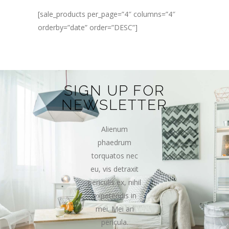
[sale_products per_page=”4″ columns=”4″
orderby=”date” order=”DESC”]
SIGN UP FOR
NEWSLETTER
Alienum
phaedrum
torquatos nec
eu, vis detraxit
periculis ex, nihil
expetendis in
mei. Mei an
pericula.