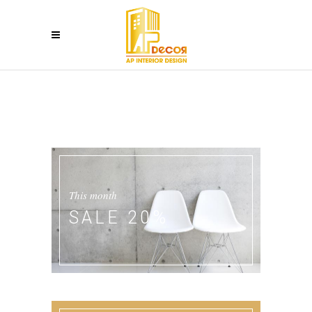
This month
SALE 20%