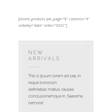
[recent_products per_page=”8″ columns=”4″
orderby=”date” order=”DESC”]
NEW
ARRIVALS
This is ipsum lorem ad sea, in
reque bonorum
definiebas meitus causae
conclusionemque in. Searema
nemore!