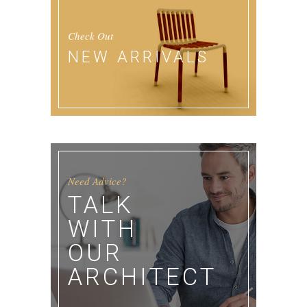
Check Out
NEW ARRIVALS
Need Advice?
TALK
WITH
OUR
ARCHITECT