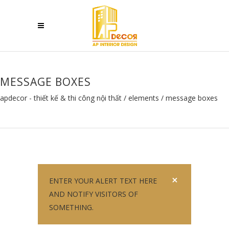
MESSAGE BOXES
apdecor - thiết kế & thi công nội thất
/
elements
/
message boxes
ENTER YOUR ALERT TEXT HERE
AND NOTIFY VISITORS OF
SOMETHING.