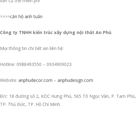
vấn cụ thể miễn phí
>>>>
căn hộ anh tuấn
Công ty TNHH kiến trúc xây dựng nội thất An Phú
.
Mọi thông tin chi tiết xin liên hệ:
Hotline: 0988493550 – 0934909023.
Website:
anphudecor.com
–
anphudesign.com
Đ/c: 18 đường số 2, KDC Hưng Phú, 565 Tô Ngọc Vân, P. Tam Phú,
TP. Thủ Đức, TP. Hồ Chí Minh.