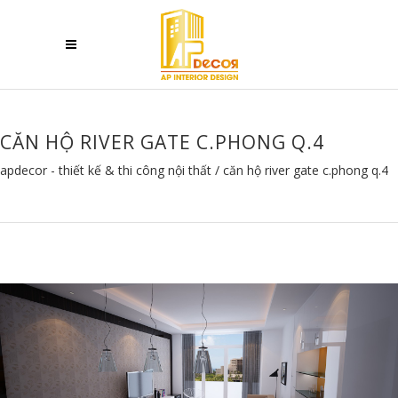
CĂN HỘ RIVER GATE C.PHONG Q.4
apdecor - thiết kế & thi công nội thất
/
căn hộ river gate c.phong q.4