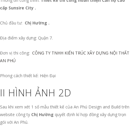
Thông tin công trình:
Thiết kế thi công hoàn thiện Căn hộ cao
cấp Sunsire City .
Chủ đầu tư:
Chị Hường .
Địa điểm xây dựng: Quận 7.
Đơn vị thi công:
CÔNG TY TNHH KIẾN TRÚC XÂY DỰNG NỘI THẤT
AN PHÚ
Phong cách thiết kế: Hiện Đại
II HÌNH ẢNH 2D
Sau khi xem xét 1 số mẫu thiết kế của An Phú Design and Build trên
website công ty
Chị Hường
quyết định kí hợp đồng xây dựng trọn
gói với An Phú.