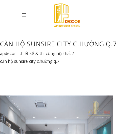
CĂN HỘ SUNSIRE CITY C.HƯỜNG Q.7
apdecor - thiết kế & thi công nội thất
/
căn hộ sunsire city c.hường q.7